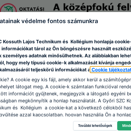
atainak védelme fontos számunkra
C Kossuth Lajos Technikum és Kollégium honlapja cookie-
 információkat tárol az Ön böngészésre használt eszköz
k személyes adatnak minősülhetnek. Az alábbiakban leh
ól, hogy mely típusú cookie-k alkalmazását kívánja enged
kalmazásáról teljeskörű információkat a
Cookie tájékozta
kie? A cookie egy kis fájl, amely akkor kerül a számítógép
helyet látogat meg. A cookie-k számtalan funkcióval rend
tt információt gyűjtenek, megjegyzik a látogató egyéni beá
sságban megkönnyítik a honlap használatát. A Győri SZC K
nikum és Kollégium a cookie-kat a következő célokból has
gyűjtése azzal kapcsolatban, hogyan használja Ön a honla
l, hogy a honlap melyik részeit látogatja, vagy használja l
További lehetőségek
Mind
atjuk, hogyan biztosítsunk Önnek még jobb felhasználói é