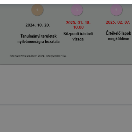
togatja oldalunkat, honlap fejlesztése. Hogyan ellenőrizhe
pcsolni a cookie-kat? Minden modern böngésző engedélyezi
ak a változtatását. A legtöbb böngésző alapértelmezettkén
an elfogadja a cookie-kat, de ezek általában megváltozta
igyelmét, hogy mivel a cookie-k célja honlapunk használha
nak megkönnyítése vagy lehetővé tétele, a cookie-k alkal
zása vagy törlése által előfordulhat, hogy felhasználóink
esek honlapunk funkcióinak teljes körű használatára, vagy
 eltérően fog működni böngészőjében.