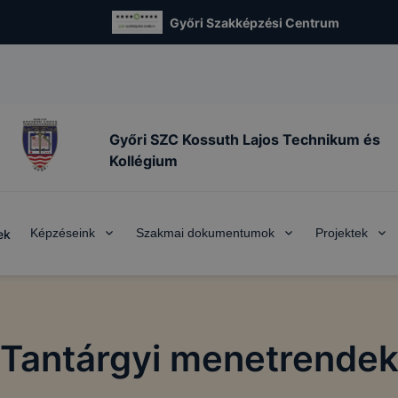
Győri Szakképzési Centrum
Győri SZC Kossuth Lajos Technikum és
Kollégium
Képzéseink
Szakmai dokumentumok
Projektek
ek
Tantárgyi menetrende