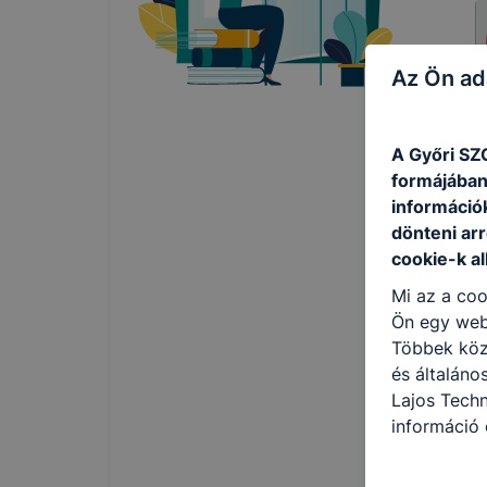
Az Ön ad
A Győri SZ
formájában
információ
dönteni arr
cookie-k al
Mi az a coo
Ön egy web
Többek közö
és általáno
Lajos Tech
információ 
felméréséve
így megtudh