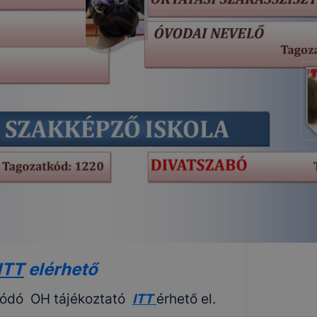
ITT
elérhető
solódó OH tájékoztató
ITT
érhető el.