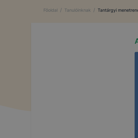
/
/
Főoldal
Tanulóinknak
Tantárgyi menetre