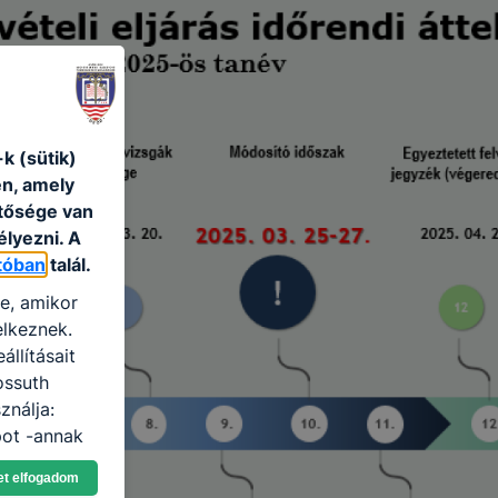
k (sütik)
én, amely
etősége van
élyezni. A
tóban
talál.
re, amikor
elkeznek.
llításait
ossuth
ználja:
pot -annak
eginkább,
et elfogadom
lményt, ha