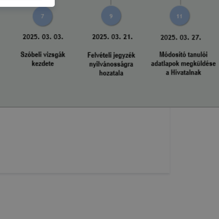
ti és hogyan
 a cookie-k
t
thatók.
tóságának és
mazásának
 nem
 a honlap a