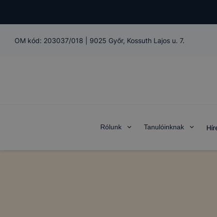
OM kód:
203037/018
|
9025 Győr, Kossuth Lajos u. 7.
Rólunk
Tanulóinknak
Hír