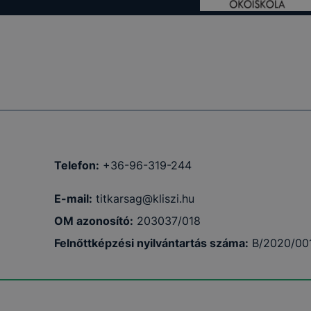
Telefon:
+36-96-319-244
E-mail:
titkarsag@kliszi.hu
OM azonosító:
203037/018
Felnőttképzési nyilvántartás száma:
B/2020/00