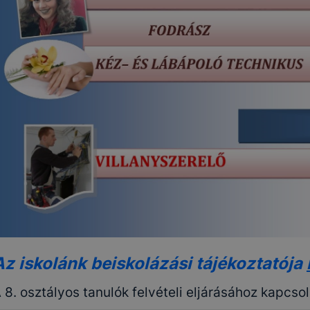
Az iskolánk beiskolázási tájékoztatója
 8. osztályos tanulók felvételi eljárásához kapc