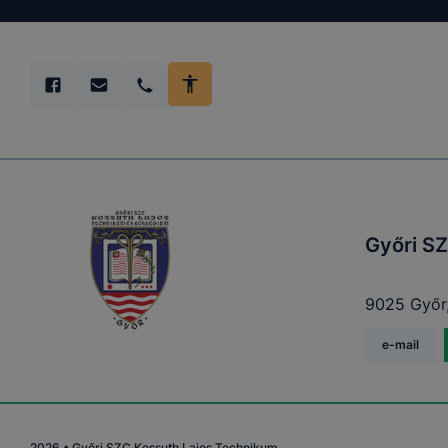
Győri SZ
9025 Győr,
e-mail
2026
•
Győri SZC Kossuth Lajos Technikum