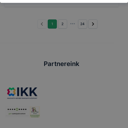
1
2
24
Partnereink