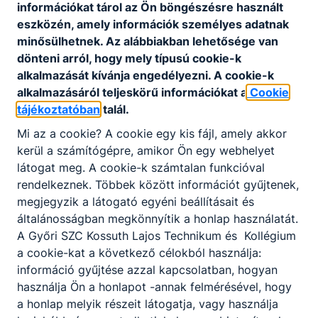
A Gazdasági Működtetési Központ tájékoztatója a nyári
információkat tárol az Ön böngészésre használt
szüneti étkeztetéssel kapcsolatban.
eszközén, amely információk személyes adatnak
2026. jún. 3.
Kaukerné Kovács Edit
minősülhetnek. Az alábbiakban lehetősége van
dönteni arról, hogy mely típusú cookie-k
alkalmazását kívánja engedélyezni. A cookie-k
alkalmazásáról teljeskörű információkat a
Cookie
tájékoztatóban
talál.
Gyermeknap 2026
Mi az a cookie? A cookie egy kis fájl, amely akkor
Május utolsó hétvégéjén ismét részesei lehettünk a Győri
kerül a számítógépre, amikor Ön egy webhelyet
Gyermekpikniknek, ahol a Kossuth iskola tanulói örömmel
látogat meg. A cookie-k számtalan funkcióval
kapcsolódtak be a programokba.
rendelkeznek. Többek között információt gyűjtenek,
2026. máj. 30.
Tóth Mónika
megjegyzik a látogató egyéni beállításait és
általánosságban megkönnyítik a honlap használatát.
A Győri SZC Kossuth Lajos Technikum és Kollégium
a cookie-kat a következő célokból használja:
információ gyűjtése azzal kapcsolatban, hogyan
Nyertes ERASMUS+
használja Ön a honlapot -annak felmérésével, hogy
a honlap melyik részeit látogatja, vagy használja
Ismét nyertünk az ERASMUS+ pályázaton.