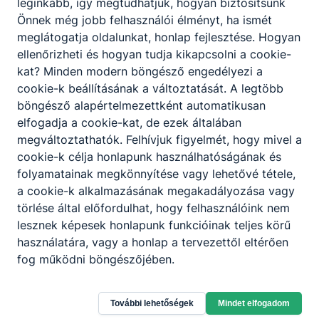
leginkább, így megtudhatjuk, hogyan biztosítsunk
2026. máj. 21.
Önnek még jobb felhasználói élményt, ha ismét
meglátogatja oldalunkat, honlap fejlesztése. Hogyan
ellenőrizheti és hogyan tudja kikapcsolni a cookie-
kat? Minden modern böngésző engedélyezi a
Siker az OSZKTV országos döntőjén
cookie-k beállításának a változtatását. A legtöbb
böngésző alapértelmezettként automatikusan
Kozári Sándor Krisztián az OSZKTV döntőjén 7.
elfogadja a cookie-kat, de ezek általában
helyezését ért el.
megváltoztathatók. Felhívjuk figyelmét, hogy mivel a
2026. ápr. 24.
Kaukerné Kovács Edit
cookie-k célja honlapunk használhatóságának és
folyamatainak megkönnyítése vagy lehetővé tétele,
a cookie-k alkalmazásának megakadályozása vagy
törlése által előfordulhat, hogy felhasználóink nem
lesznek képesek honlapunk funkcióinak teljes körű
Örökös Ökoiskola lettünk
használatára, vagy a honlap a tervezettől eltérően
fog működni böngészőjében.
Sikeres pályázatunk eredményeként az intézmény a
környezettanos tevékenysége alapján elnyerte az
Örökös ökoiskola címet.
További lehetőségek
Mindet elfogadom
2026. ápr. 23.
Kaukerné Kovács Edit