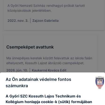
A Győri Nemzeti Színház rendhagyó próbát tartott
középiskolások jelenlétében.
2022. nov. 3.
Zajzon Gabriella
Csempeképet avattunk
Ma ünnepélyes keretek között felavattuk az iskola falán
elhelyezett, Kossuth Lajost ábrázoló csempeképet.
2026. jún. 10.
Kaukerné Kovács Edit
Az Ön adatainak védelme fontos
számunkra
Étkeztetési tájékoztató a nyári szünetre
A Győri SZC Kossuth Lajos Technikum és
Kollégium honlapja cookie-k (sütik) formájában