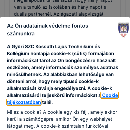
megállapodás tartalmazza, hogy hány napot
van a tanuló az iskolában és hány napot a
duális partnernél. Az ágazati alapvizsgát
követően a tanulók akár több időt tölthetnek
Az Ön adatainak védelme fontos
a duális képzőhelyen, mint az iskolában.
számunkra
Technikumban az ötödik évfolyam már szinte
csak a gyakorlatról szól.
A Győri SZC Kossuth Lajos Technikum és
Kollégium honlapja cookie-k (sütik) formájában
információkat tárol az Ön böngészésre használt
eszközén, amely információk személyes adatnak
Okleveles technikusképzés
minősülhetnek. Az alábbiakban lehetősége van
dönteni arról, hogy mely típusú cookie-k
A felsőoktatási intézménnyel közösen kidolgozott
alkalmazását kívánja engedélyezni. A cookie-k
szakmai program alapján folytatott, emelt szintű
alkalmazásáról teljeskörű információkat a
Cookie
szakmai tudást biztosító képzés azoknak a jó
tájékoztatóban
talál.
tanulmányi eredménnyel rendelkező tanulóknak
Mi az a cookie? A cookie egy kis fájl, amely akkor
ajánlott, akik tudatosan szeretnék építeni
kerül a számítógépre, amikor Ön egy webhelyet
jövőjüket. A tanulók a képzés megfelelő
látogat meg. A cookie-k számtalan funkcióval
tanulmányi eredménnyel történt teljesítését