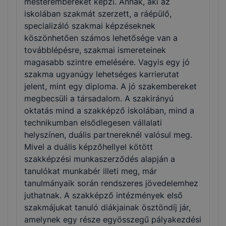
mesterembereket képzi. Annak, aki az
iskolában szakmát szerzett, a ráépülő,
specializáló szakmai képzéseknek
köszönhetően számos lehetősége van a
továbblépésre, szakmai ismereteinek
magasabb szintre emelésére. Vagyis egy jó
szakma ugyanúgy lehetséges karrierutat
jelent, mint egy diploma. A jó szakembereket
megbecsüli a társadalom. A szakirányú
oktatás mind a szakképző iskolában, mind a
technikumban elsődlegesen vállalati
helyszínen, duális partnereknél valósul meg.
Mivel a duális képzőhellyel kötött
szakképzési munkaszerződés alapján a
tanulókat munkabér illeti meg, már
tanulmányaik során rendszeres jövedelemhez
juthatnak. A szakképző intézmények első
szakmájukat tanuló diákjainak ösztöndíj jár,
amelynek egy része egyösszegű pályakezdési