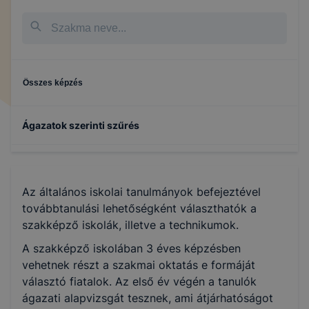
Összes képzés
Ágazatok szerinti szűrés
Kreatív
Az általános iskolai tanulmányok befejeztével
Szépészet
továbbtanulási lehetőségként választhatók a
szakképző iskolák, illetve a technikumok.
Oktatás
A szakképző iskolában 3 éves képzésben
vehetnek részt a szakmai oktatás e formáját
választó fiatalok. Az első év végén a tanulók
Elektronika és elektrotechnika
ágazati alapvizsgát tesznek, ami átjárhatóságot