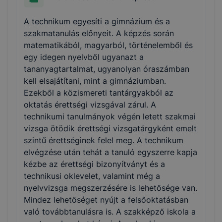
A technikum egyesíti a gimnázium és a
szakmatanulás előnyeit. A képzés során
matematikából, magyarból, történelemből és
egy idegen nyelvből ugyanazt a
tananyagtartalmat, ugyanolyan óraszámban
kell elsajátítani, mint a gimnáziumban.
Ezekből a közismereti tantárgyakból az
oktatás érettségi vizsgával zárul. A
technikumi tanulmányok végén letett szakmai
vizsga ötödik érettségi vizsgatárgyként emelt
szintű érettséginek felel meg. A technikum
elvégzése után tehát a tanuló egyszerre kapja
kézbe az érettségi bizonyítványt és a
technikusi oklevelet, valamint még a
nyelvvizsga megszerzésére is lehetősége van.
Mindez lehetőséget nyújt a felsőoktatásban
való továbbtanulásra is. A szakképző iskola a