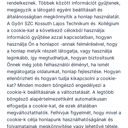
rendelkeznek. Többek között információt gyűjtenek,
követően egyenes úton, már megszerzett
megjegyzik a látogató egyéni beállításait és
kreditekkel juthatnak be az adott egyetem
általánosságban megkönnyítik a honlap használatát.
szakirányú képzésébe.
A Győri SZC Kossuth Lajos Technikum és Kollégium
a cookie-kat a következő célokból használja:
információ gyűjtése azzal kapcsolatban, hogyan
Szakmák
használja Ön a honlapot -annak felmérésével, hogy
a honlap melyik részeit látogatja, vagy használja
leginkább, így megtudhatjuk, hogyan biztosítsunk
Önnek még jobb felhasználói élményt, ha ismét
meglátogatja oldalunkat, honlap fejlesztése. Hogyan
ellenőrizheti és hogyan tudja kikapcsolni a cookie-
kat? Minden modern böngésző engedélyezi a
cookie-k beállításának a változtatását. A legtöbb
Divatszabó
böngésző alapértelmezettként automatikusan
elfogadja a cookie-kat, de ezek általában
Kreatív
megváltoztathatók. Felhívjuk figyelmét, hogy mivel a
cookie-k célja honlapunk használhatóságának és
Tovább
folyamatainak megkönnyítése vagy lehetővé tétele,