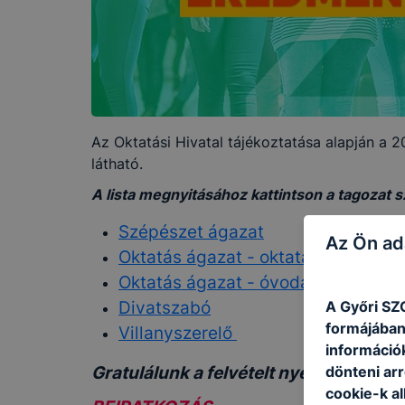
Az Oktatási Hivatal tájékoztatása alapján a 2
látható.
A lista megnyitásához kattintson a tagozat 
Szépészet ágazat
Az Ön ad
Oktatás ágazat - oktatási szakassz
Oktatás ágazat - óvodai nevelő okl
A Győri SZ
Divatszabó
formájában
Villanyszerelő
információ
dönteni arr
Gratulálunk a felvételt nyert tanulókn
cookie-k al