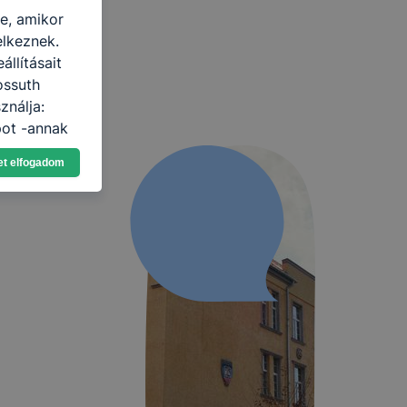
re, amikor
elkeznek.
llításait
ossuth
ználja:
pot -annak
eginkább,
et elfogadom
lményt, ha
ti és hogyan
 a cookie-k
t
thatók.
tóságának és
mazásának
 nem
 a honlap a