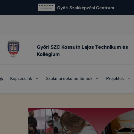
Győri Szakképzési Centrum
Győri SZC Kossuth Lajos Technikum és
Kollégium
Képzéseink
Szakmai dokumentumok
Projektek
ek