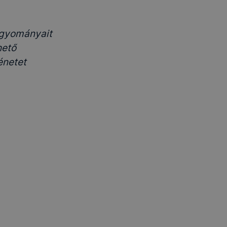
hagyományait
hető
énetet