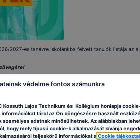
026/2027-es tanévre iskolánkba felvett tanulók listája az 
szövegére!
atainak védelme fontos számunkra
isztens
eveles technikus
C Kossuth Lajos Technikum és Kollégium honlapja cookie-
 információkat tárol az Ön böngészésre használt eszköz
k személyes adatnak minősülhetnek. Az alábbiakban leh
ól, hogy mely típusú cookie-k alkalmazását kívánja enged
ak!
kalmazásáról teljeskörű információkat a
Cookie tájékozta