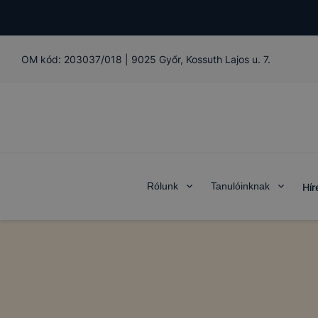
OM kód:
203037/018
|
9025 Győr, Kossuth Lajos u. 7.
Rólunk
Tanulóinknak
Hír