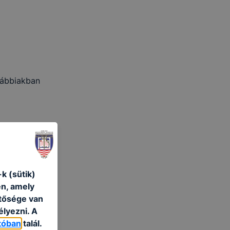
alábbiakban
k (sütik)
én, amely
etősége van
élyezni. A
tóban
talál.