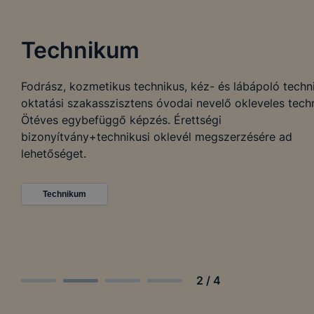
Technikum
Fodrász, kozmetikus technikus, kéz- és lábápoló techn
oktatási szakasszisztens óvodai nevelő okleveles technikus.
Ötéves egybefüggő képzés. Érettségi
bizonyítvány+technikusi oklevél megszerzésére ad
lehetőséget.
Technikum
2
/
4