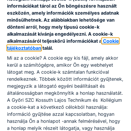
Fejlesztő foglalkozások
információkat tárol az Ön böngészésre használt
Iskolánkban nagy számban tanulnak SNI-s illetve
eszközén, amely információk személyes adatnak
BTMN-es diákok is. Fontos, hogy a számukra
minősülhetnek. Az alábbiakban lehetősége van
előírt, megfelelő fejlesztéseket megkapják. Ehhez
dönteni arról, hogy mely típusú cookie-k
két gyógypedagógus munkatársunk nyújt
alkalmazását kívánja engedélyezni. A cookie-k
segítséget, ők biztosítják a tanulók szakértői
alkalmazásáról teljeskörű információkat a
Cookie
határozatban előírt fejlesztését.
tájékoztatóban
talál.
Iskolapszichológus foglalkozásai
Mi az a cookie? A cookie egy kis fájl, amely akkor
kerül a számítógépre, amikor Ön egy webhelyet
Jó lehetőség iskolánkban, hogy
látogat meg. A cookie-k számtalan funkcióval
iskolapszichológus is tud segítséget nyújtani
rendelkeznek. Többek között információt gyűjtenek,
azoknak a diákoknak akik ezt igénylik. Heti két
megjegyzik a látogató egyéni beállításait és
napban kereshetik őt a tanulóink. Az egyéni
általánosságban megkönnyítik a honlap használatát.
foglalkozások mellett az osztályfőnöki munkát is
A Győri SZC Kossuth Lajos Technikum és Kollégium
segíti azzal, hogy csoportfoglalkozásokat (pl.
a cookie-kat a következő célokból használja:
önismereti) tart az osztályoknak.
információ gyűjtése azzal kapcsolatban, hogyan
Ifjúságvédelmi felelős foglalkozásai
használja Ön a honlapot -annak felmérésével, hogy
a honlap melyik részeit látogatja, vagy használja