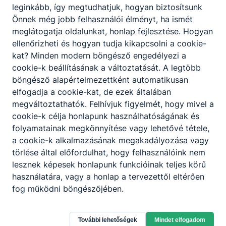
Iskolánkban több olyan diák is van, akik
leginkább, így megtudhatjuk, hogyan biztosítsunk
veszélyeztetett státuszuak, nagyobb odafigyelést
Önnek még jobb felhasználói élményt, ha ismét
igényelnek. Sokat segít ebben az ifjúságvédelmi
meglátogatja oldalunkat, honlap fejlesztése. Hogyan
felelős, aki egyéni elbeszélgetésekkel, külön
ellenőrizheti és hogyan tudja kikapcsolni a cookie-
ráfigyeléssel, mentori támogatással segíti ezeket
kat? Minden modern böngésző engedélyezi a
a diákokat.
cookie-k beállításának a változtatását. A legtöbb
böngésző alapértelmezettként automatikusan
elfogadja a cookie-kat, de ezek általában
megváltoztathatók. Felhívjuk figyelmét, hogy mivel a
cookie-k célja honlapunk használhatóságának és
folyamatainak megkönnyítése vagy lehetővé tétele,
a cookie-k alkalmazásának megakadályozása vagy
Partnereink
törlése által előfordulhat, hogy felhasználóink nem
lesznek képesek honlapunk funkcióinak teljes körű
használatára, vagy a honlap a tervezettől eltérően
fog működni böngészőjében.
További lehetőségek
Mindet elfogadom