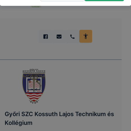
Győri SZC Kossuth Lajos Technikum és
Kollégium