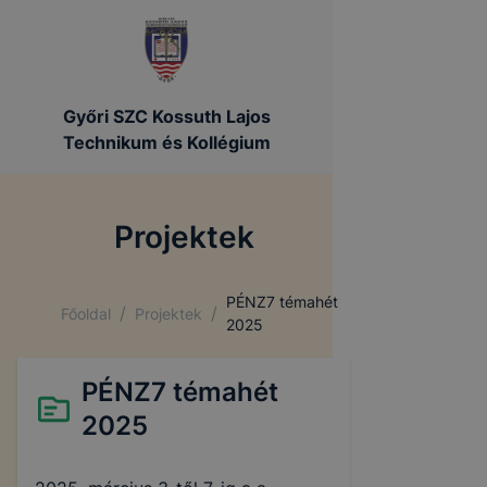
https://gyor-kossuth.cms.intezmeny.edir.hu/uploads/p
Győri SZC Kossuth Lajos
Technikum és Kollégium
Projektek
PÉNZ7 témahét
/
/
Főoldal
Projektek
2025
PÉNZ7 témahét
2025