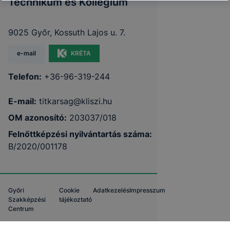
Technikum és Kollégium
9025 Győr, Kossuth Lajos u. 7.
e-mail
KRÉTA
Telefon:
+36-96-319-244
E-mail:
titkarsag@kliszi.hu
OM azonosító:
203037/018
Felnőttképzési nyilvántartás száma:
B/2020/001178
Győri
Cookie
Adatkezelés
Impresszum
Szakképzési
tájékoztató
Centrum