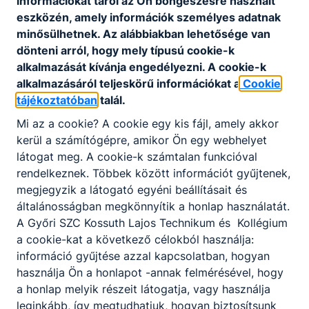
információkat tárol az Ön böngészésre használt
eszközén, amely információk személyes adatnak
minősülhetnek. Az alábbiakban lehetősége van
dönteni arról, hogy mely típusú cookie-k
alkalmazását kívánja engedélyezni. A cookie-k
alkalmazásáról teljeskörű információkat a
Cookie
tájékoztatóban
talál.
Mi az a cookie? A cookie egy kis fájl, amely akkor
kerül a számítógépre, amikor Ön egy webhelyet
látogat meg. A cookie-k számtalan funkcióval
rendelkeznek. Többek között információt gyűjtenek,
megjegyzik a látogató egyéni beállításait és
általánosságban megkönnyítik a honlap használatát.
Partnereink
A Győri SZC Kossuth Lajos Technikum és Kollégium
a cookie-kat a következő célokból használja:
információ gyűjtése azzal kapcsolatban, hogyan
használja Ön a honlapot -annak felmérésével, hogy
a honlap melyik részeit látogatja, vagy használja
leginkább, így megtudhatjuk, hogyan biztosítsunk