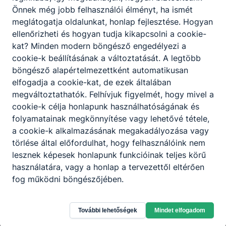
Önnek még jobb felhasználói élményt, ha ismét
meglátogatja oldalunkat, honlap fejlesztése. Hogyan
ellenőrizheti és hogyan tudja kikapcsolni a cookie-
kat? Minden modern böngésző engedélyezi a
cookie-k beállításának a változtatását. A legtöbb
böngésző alapértelmezettként automatikusan
elfogadja a cookie-kat, de ezek általában
megváltoztathatók. Felhívjuk figyelmét, hogy mivel a
cookie-k célja honlapunk használhatóságának és
folyamatainak megkönnyítése vagy lehetővé tétele,
a cookie-k alkalmazásának megakadályozása vagy
törlése által előfordulhat, hogy felhasználóink nem
lesznek képesek honlapunk funkcióinak teljes körű
használatára, vagy a honlap a tervezettől eltérően
fog működni böngészőjében.
Győri SZC Kossuth Lajos
További lehetőségek
Mindet elfogadom