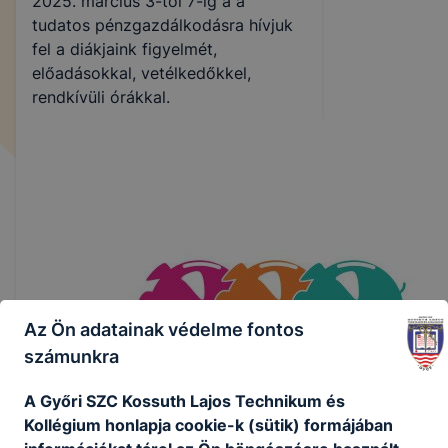
2025. március 3-től 7-ig a a
tudatos pénzgazdálkodásra hívjuk
fel a diákjaink figyelmét,
előadásokkal, vetélkedőkkel,
rendkívüli órákkal.
Az Ön adatainak védelme fontos
számunkra
A Győri SZC Kossuth Lajos Technikum és
Kollégium honlapja cookie-k (sütik) formájában